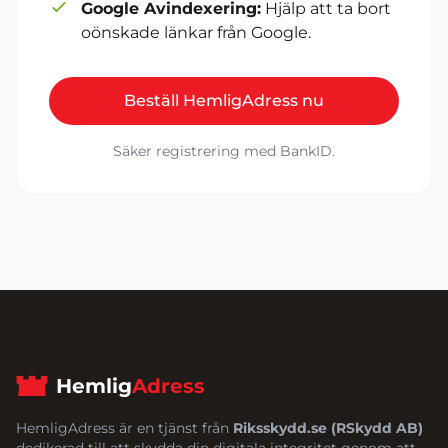
Google Avindexering:
Hjälp att ta bort
oönskade länkar från Google.
Beställ HemligAdress nu
Säker registrering med BankID.
Hemlig
Adress
HemligAdress är en tjänst från
Riksskydd.se (RSkydd AB)